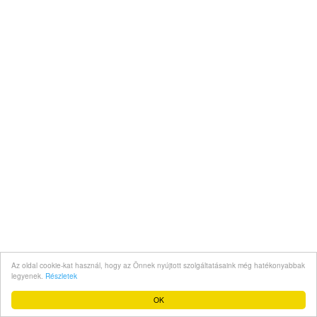
Az oldal cookie-kat használ, hogy az Önnek nyújtott szolgáltatásaink még hatékonyabbak
legyenek.
Részletek
OK