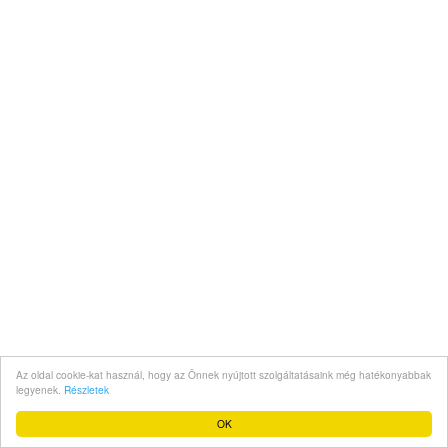
Az oldal cookie-kat használ, hogy az Önnek nyújtott szolgáltatásaink még hatékonyabbak
legyenek.
Részletek
OK