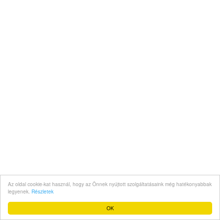
Az oldal cookie-kat használ, hogy az Önnek nyújtott szolgáltatásaink még hatékonyabbak
legyenek.
Részletek
OK