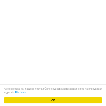
Az oldal cookie-kat használ, hogy az Önnek nyújtott szolgáltatásaink még hatékonyabbak
legyenek.
Részletek
OK