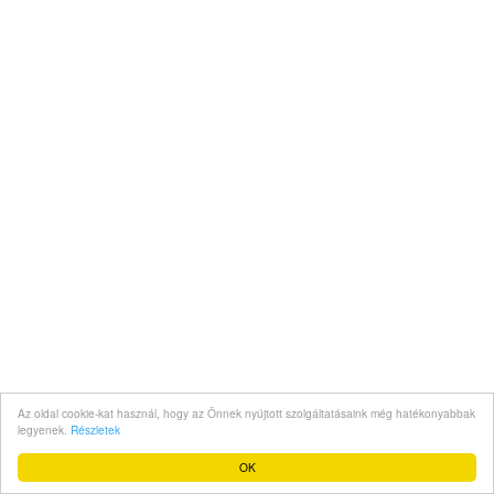
Az oldal cookie-kat használ, hogy az Önnek nyújtott szolgáltatásaink még hatékonyabbak
legyenek.
Részletek
OK