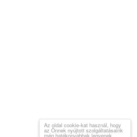
Az oldal cookie-kat használ, hogy
az Önnek nyújtott szolgáltatásaink
még hatékonyabbak legyenek.