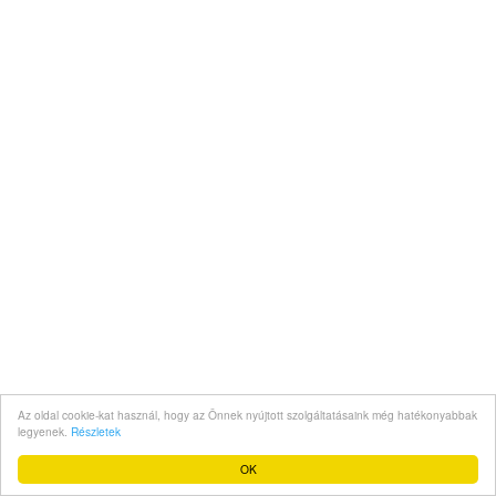
Az oldal cookie-kat használ, hogy az Önnek nyújtott szolgáltatásaink még hatékonyabbak
legyenek.
Részletek
OK